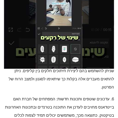
יותר.
4. אפקטים ומסננים ייחודיים: אחת התכונות הבולטות של קאפקאט
היא ספריית האפקטים והמסננים הייחודיים שניתן להחיל על
סרטונים. אפקטים אלה עוזרים ליוצרים לבלוט מעל כולם ולהעניק
לתוכן שלהם מראה ותחושה ייחודיים.
5. מעברים הניתנים להתאמה אישית: בנוסף למגוון האפקטים הרחב
שלו, קאפקאט מציע גם מגוון מעברים הניתנים להתאמה אישית
שניתן להשתמש בהם ליצירת חיתוכים חלקים בין קליפים. ניתן
להתאים מעברים אלה בקלות כך שיתאימו לסגנון ולמצב הרוח של
הסרטון.
6. עדכונים שוטפים ותכונות חדשות: המפתחים של חברת האם
בייטדאנס מחויבים לעדכן את התוכנה בטרנדים ובתכונות האחרונות
בטיקטוק. כתוצאה מכך, משתמשים יכולים תמיד לצפות לכלים