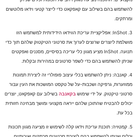
להשתמש בהם בשילוב עם קאפקאט כדי לייצר קטעי וידאו מלוטשים
ומרתקים.
3. InShot: אפליקציית עריכת הווידאו הידידותית למשתמש הזו
מושלמת ליוצרים שרוצים לערוך את סרטוני הטיקטוק שלהם תוך כדי
תנועה. InShot מציע מגוון כלי עריכה בסיסיים, מסננים ואפקטים
שניתן להשתמש בהם כדי לשפר סרטונים במהירות ובקלות.
4. קאנבה: ניתן להשתמש בכלי עיצוב פופולרי זה ליצירת תמונות
ממוזערות, גרפיקה ושכבות-על של טקסט המושכות את העין עבור
סרטוני טיקטוק. על ידי שימוש
בקאנבה
בשילוב עם קאפקאט, יוצרים
יכולים להבטיח שהתוכן שלהם ייראה מקצועי ומושך מבחינה חזותית
בכל עת.
5. קמטזיה: תוכנת עריכת וידאו קלה לשימוש זו מציעה מגוון תכונות
וכלים שניתן להשתמש בהם ליצירת סרטונים מרתקים ואיכותיים