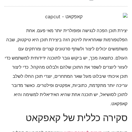
הוסף קו תחתון לקישורים
format_underlined
סמן קישורים
font_download
לאפס
cached
יצירת תוכן הפכה לנגישה ופופולרית יותר מאי פעם. אחת
את
כל
הפלטפורמות שאחראיות לזינוק הזה ביצירת תוכן היא טיקטוק, שבה
האפשרויות
משתמשים יכולים ליצור ולשתף סרטונים קצרים ומרתקים עם
העולם. כתוצאה מכך, יש ביקוש גובר לתוכנה ידידותית למשתמש כדי
לעזור ליוצרים לשפר את התוכן שלהם ולבלוט מהקהל. כדי ליצור
תוכן איכותי שיבלוט מעל שאר המתחרים, יוצרי תוכן החלו לשלב
עריכה יותר מתקדמת, כתוביות, אפקטים ופילטרים. כאשר מדובר
לתוכן לסושיאל, יש תוכנה אחת שהיא האידיאלית למשימה והיא
קאפקאט.
סקירה כללית של קאפקאט