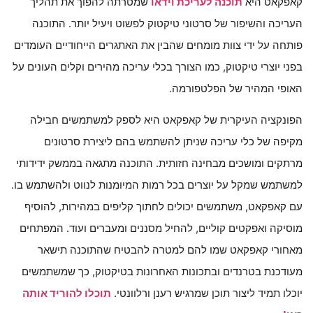
קאפקאט היא
תוכנה לעריכת וידאו
שמטרתה להפוך את תהליך
העריכה והשיפור של סרטוני טיקטוק לפשוט ויעיל יותר. התוכנה
פותחה על ידי צוות מומחים שהבין את האתגרים הייחודיים העומדים
בפני יוצרי טיקטוק, כמו הצורך בכלי עריכה מהירים וקלים העונים על
האופי המהיר של הפלטפורמה.
הפונקציה העיקרית של קאפקאט היא לספק למשתמשים חבילה
מקיפה של כלי עריכה שניתן להשתמש בהם ליצירת סרטונים
מרתקים ומושכים מבחינה חזותית. התוכנה מתגאה בממשק ידידותי
למשתמש שמקל על יוצרים בכל רמות המיומנות לנווט ולהשתמש בו.
עם קאפקאט, משתמשים יכולים לחתוך קליפים במהירות, להוסיף
מוסיקה ואפקטים קוליים, להחיל מסננים ומעברים ועוד. המפתחים
מאחורי קאפקאט שמו להם למטרה להבטיח שהתוכנה תישאר
מעודכנת בטרנדים ובתכונות האחרונות בטיקטוק, כך שמשתמשים
יוכלו תמיד ליצור תוכן שמרגיש רענן ורלוונטי.
תוכלו להוריד אותה