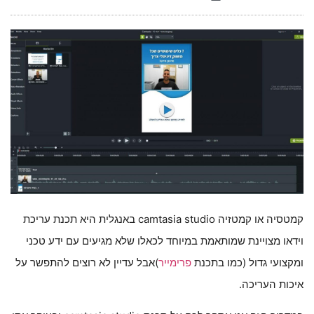
הוסף קו תחתון לקישורים
format_underlined
סמן קישורים
font_download
לאפס
cached
את
כל
האפשרויות
קמטסיה או קמטזיה camtasia studio באנגלית היא תכנת עריכת
וידאו מצויינת שמותאמת במיוחד לכאלו שלא מגיעים עם ידע טכני
ומקצועי גדול (כמו בתכנת
פרימייר
)אבל עדיין לא רוצים להתפשר על
איכות העריכה.