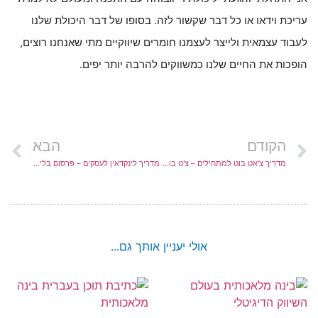
עריכת וידאו או כל דבר שקשור לזה. בסופו של דבר היכולת שלנו
לעבוד עצמאית ולייצר לעצמנו חומרים שיווקיים מתי שאנחנו רוצים,
הופכות את החיים שלנו כמשווקים להרבה יותר יפים.
הקודם
הבא
מדריך צ'אט בוט למתחילים – צ'ט בוט בפייסבוק ובאינסטגרם
מדריך לינקדאין לעסקים – פרסום בלינקדאין ובעצם כל מה שרצית לדעת על שיווק בלינקדאין לעסקים
אולי יעניין אותך גם...