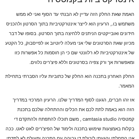
האמת שאת החלק הזה עדיין לא הבנתי עד הסוף ואני לא ממש
משתמש בו., הרעיון הוא לייצר אינטרקטיביות בתוך הסרטון ולהכניס
חידונים ואובייקטים הניתנים ללחיצה בתוך הסרטון. בסופו של דבר
מכיוון שאת הסרטונים שלי אני מעלה ליוטיוב או לפייסבוק, כל הקטע
של אינטרקטיביות לא רלוונטי שם כי הן חוסמות כל אפשרות כזו
ומאפשרות אך ורק צפיה בסרטונים וללא פיצ'רים נלווים.
החלק האחרון בתכנה הוא החלק של כתוביות עליו הסברתי בתחילת
המאמר.
אז זהו חברים, הגענו לסוף המדריך שלנו. הרעיון המרכזי במדריך
הזה הוא באמת לתת לכם את הכלים וההתחלה שלכם בתכנת
קמטסיה camtasia studio , משם תוכלו להתפתח ולהתקדם די
בקלות באמצעות שימוש בתכנה ולימוד של הפיצ'רים לאט לאט. ככה
אני התחלתי והגעתי ליכולת די גבוהה עם התכנה ומעולם לא למדתי