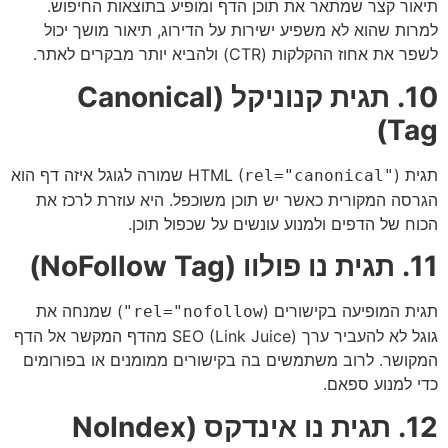
תיאור קצר שמתאר את תוכן הדף ומופיע בתוצאות החיפוש.
למרות שהוא לא משפיע ישירות על הדירוג, תיאור מושך יכול
לשפר את אחוז ההקלקות (CTR) ולהביא יותר מבקרים לאתר.
10. תגית קנוניקל (Canonical
Tag)
תגית HTML (
) שמורה לגוגל איזה דף הוא
rel="canonical"
הגרסה המקורית כאשר יש תוכן משוכפל. היא עוזרת לרכז את
הכוח של הדפים ולמנוע עונשים על שכפול תוכן.
11. תגית נו פולוו (NoFollow Tag)
תגית המופיעה בקישורים (
) שמנחה את
rel="nofollow"
גוגל לא להעביר ערך SEO (Link Juice) מהדף המקשר אל הדף
המקושר. לרוב משתמשים בה בקישורים ממומנים או בפורומים
כדי למנוע ספאם.
12. תגית נו אינדקס (NoIndex