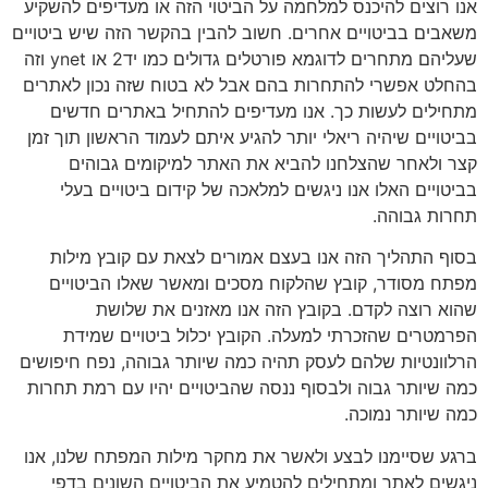
אנו רוצים להיכנס למלחמה על הביטוי הזה או מעדיפים להשקיע
משאבים בביטויים אחרים. חשוב להבין בהקשר הזה שיש ביטויים
שעליהם מתחרים לדוגמא פורטלים גדולים כמו יד2 או ynet וזה
בהחלט אפשרי להתחרות בהם אבל לא בטוח שזה נכון לאתרים
מתחילים לעשות כך. אנו מעדיפים להתחיל באתרים חדשים
בביטויים שיהיה ריאלי יותר להגיע איתם לעמוד הראשון תוך זמן
קצר ולאחר שהצלחנו להביא את האתר למיקומים גבוהים
בביטויים האלו אנו ניגשים למלאכה של קידום ביטויים בעלי
תחרות גבוהה.
בסוף התהליך הזה אנו בעצם אמורים לצאת עם קובץ מילות
מפתח מסודר, קובץ שהלקוח מסכים ומאשר שאלו הביטויים
שהוא רוצה לקדם. בקובץ הזה אנו מאזנים את שלושת
הפרמטרים שהזכרתי למעלה. הקובץ יכלול ביטויים שמידת
הרלוונטיות שלהם לעסק תהיה כמה שיותר גבוהה, נפח חיפושים
כמה שיותר גבוה ולבסוף ננסה שהביטויים יהיו עם רמת תחרות
כמה שיותר נמוכה.
ברגע שסיימנו לבצע ולאשר את מחקר מילות המפתח שלנו, אנו
ניגשים לאתר ומתחילים להטמיע את הביטויים השונים בדפי