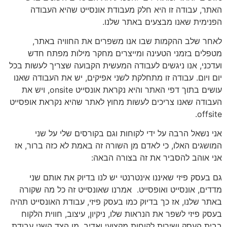
האתר, עבודה זו היא חלק מעבודת אונסייט שהיא העבודה
הפנימית שאנו מבצעים באתר שלנו.
לאחר שלב ההקמות שבו אנו משפרים את החוויה באתר,
מטפלים בזמני הטעינה ומייצרים מחקר מילות מפתח חדש
ועדכני, אנו ניגשים לעבודה המעשית הקבועה שצריך לעשות בכל
יום ויום. עבודה זו מתחלקת לשני אפיקים, יש את העבודה שאנו
עושים בתוך דפי האתר והיא נקראת אונסייט onsite, ויש את
העבודה שאנו צריכים לעשות מחוץ לאתר שהיא נקראת אופסייט
offsite.
אני נשאל הרבה על ידי לקוחות וגם בקורסים שלי על שני
המושגים האלו, כי לאדם מן השורה זה באמת לא כזה ברור, אז
אני אוהב להסביר את זה בצורה הבאה:
גם בעסק פיזי שאיננו אינטרנטי יש לנו בדיוק את אותם שני
מדדים, אונסייט ואופסייט. אמרנו שאונסייט זה כל מה שקורה
באתר שלנו, אז כך בדיוק כמו בעסק פיזי, עבודת האונסייט תהיה
בעסק פיזי לשפר את הנראות שלו, ניקיון, עיצוב, חווית הלקוח
בבית העסק ושירות לקוחות מקצועי ואדיב. מן הצד השני עבודת