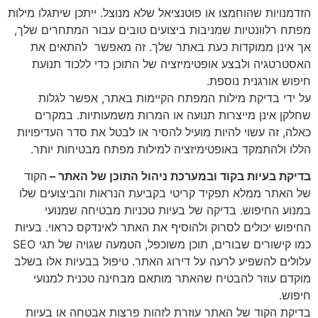
הזדמנויות שהוחמצו או פוטנציאל שלא מנוצל. ייתכן שיתגלו מילות
מפתח רלוונטיות שמניבות ביצועים טובים עבור המתחרים שלך,
אך אינן ממוקדות כעת באתר שלך. זה מאפשר להתאים את
האסטרטגיה ולבצע אופטימיזציה של התוכן כדי ללכוד תנועת
חיפוש אורגנית נוספת.
על ידי בדיקת מילות המפתח הקיימות באתר, אפשר לגלות
שחלקן אינן מייצרות תנועה או המרות משמעותיות. במקרים
כאלה, זה עשוי להיות מועיל להסיר או לבטל את סדר העדיפויות
הללו ולהתמקד באופטימיזציה למילות מפתח מבטיחות יותר.
בדיקת בעיות בקוד ובמערכת ניהול התוכן של האתר –
הקוד
של האתר ממלא תפקיד קריטי בקביעת הנראות והביצועים שלו
במנוע החיפוש. בדיקה של בעיות טכניות מבטיחה שמנועי
החיפוש יכולים לסרוק ולהוסיף את האתר לאינדקס כראוי. בעיות
כמו קישורים שבורים, תוכן משוכפל, הטמעה שגויה של תגי SEO
עלולים להשפיע לרעה על דירוג האתר. טיפול בבעיות אלו בשלב
מוקדם עוזר להבטיח שהאתר מותאם מבחינה טכנית למנועי
חיפוש.
בדיקת הקוד של האתר עוזרת לזהות פרצות אבטחה או בעיות