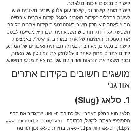
קישורים נכנסים איכותיים לאתר.
קישור מותג, קישור נקי, קישור עוגן אלו קישורים חשובים שיש
לעשות בתהליך הקידום האורגני בגוגל, קידום אתרים אופסייט
מחוץ לאתר הוא חלק חשוב באסטרטגיית קידום אתרים מקיפה.
השפעתו על דירוגי החיפוש משמעותית, שכן היא מסייעת לבסס
את הסמכות והאמינות של אתר במרחב הדיגיטלי. באמצעות
קישורים נכנסים, מעורבות במדיה חברתית ואזכורים של המותג,
קידום אתרים מחוץ לאתר פועל לחזק את המוניטין של האתר,
ובכך משפר את הנראות והדירוגים שלו בתוצאות מנועי החיפוש.
מושגים חשובים בקידום אתרים
אורגני
1. סלאג (Slug)
סלאג הוא החלק האחרון של כתובת ה-URL שמגדיר את הדף
הספציפי באתר. למשל, בכתובת
www.example.com/seo-
, הסלאג הוא
. בחירת סלאג נכון תורמת
seo-tips
tips