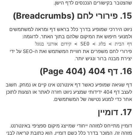
שהצטבר בקישורים הנכנסים לדף הישן.
15. פירורי לחם (Breadcrumbs)
ניווט היררכי שמופיע בדרך כלל בראש דף ומראה למשתמשים
ולמנועי חיפוש את המיקום שלהם בתוך האתר. לדוגמה:
דף הבית > בלוג > SEO > קידום אורגני בגוגל
פירורי לחם משפרים את חוויית המשתמש ואת ה-SEO על ידי
יצירת מבנה ברור ונגיש יותר.
16. דף 404 (404 Page)
דף שגיאה שמופיע כאשר דף אינטרנט אינו קיים או נמחק. חשוב
לעצב דף 404 ידידותי שמציע ניווט חזרה לאתר או הצעות לתוכן
אחר כדי למנוע נטישה של המשתמשים.
17. דומיין
דומיין מתייחס למזהה ייחודי שמייצג מיקום ספציפי באינטרנט.
מזהה זה, המוכר בדרך כלל כשם דומיין, הוא כתובת קריאה לבני