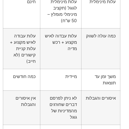
עלות מינימלית
עלות מינימלית
חינם
לגוגל (תקציב
מינימלי מומלץ –
50 ש"ח)
כמה עולה לשווק
עלות עבדוה לאיש
עלות עבודה
מקצוע + רכש
לאיש מקצוע +
מדיה
עלות קניית
קישורים (לא
חייב)
משך זמן עד
מיידית
כמה חודשים
תוצאות
איסורים והגבלות
לא ניתן לפרסם
אין איסורים
דברים שחורגים
והגבלות
מהמדיניות של
גוגל