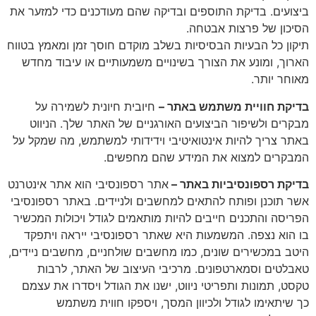
ביצועים. בדיקת התוספים ובדיקה שהם מעודכנים כדי למזער את
הסיכון של פרצות אבטחה.
תיקון כל הבעיות הבסיסיות בשלב מוקדם חוסך זמן ומאמץ בטווח
הארוך, ומונע את הצורך בשינויים משמעותיים או עיבוד מחדש
מאוחר יותר.
בדיקת חוויית משתמש באתר –
חיובית חיונית לשמירה על
מבקרים ולשיפור הביצועים האורגניים של האתר שלך. הניווט
באתר צריך להיות אינטואיטיבי וידידותי למשתמש, מה שמקל על
המבקרים למצוא את המידע שהם מחפשים.
בדיקת רספונסיביות באתר –
אתר רספונסיבי הוא אתר אינטרנט
אשר תוכנן ופותח להתאים למחשבים ולניידים. באתר רספונסיבי
הפריסה והתכנים חייבים להיות מותאמים לגודל ויכולות המכשיר
בו הוא נצפה. המשמעות היא שאתר רספונסיבי ייראה ויתפקד
היטב במכשירים שונים, כמו מחשבים שולחניים, מחשבים ניידים,
טאבלטים וסמארטפונים. מרכיבי העיצוב של האתר, לרבות
טקסט, תמונות ותפריטי ניווט, ישנו את הגודל ויסדרו את עצמם
כך שיתאימו לגודל ולכיוון המסך, ויספקו חווית משתמש