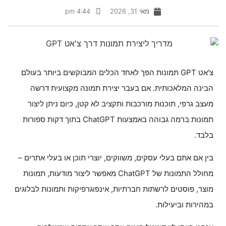
הוסף קו תחתון לקישורים
format_underlined
מאי 31, 2026
4:44 pm
סמן קישורים
font_download
לאפס
cached
את
כל
צ'אט GPT תמונות הפך לאחד הכלים המבוקשים ביותר בעולם
האפשרויות
הבינה המלאכותית. אם בעבר יצירת תמונה מקצועית דרשה
מעצב גרפי, תוכנות מורכבות ותקציב לא קטן, כיום ניתן ליצור
תמונות ברמה גבוהה באמצעות ChatGPT בתוך דקות ספורות
בלבד.
בין אם אתם בעלי עסקים, משווקים, יוצרי תוכן או בעלי אתרים –
מחולל התמונות של ChatGPT מאפשר ליצור מודעות, תמונות
מוצר, פוסטים לרשתות חברתיות, אינפוגרפיקות ותמונות לבלוגים
במהירות וביעילות.