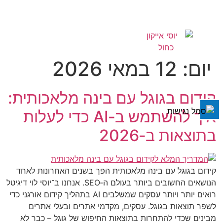
077-2303332
השבת את ההבזקים
visibility_off
יום:
12 במאי 2026
סמן כותרות
title
צבע רקע
settings
קידום בגוגל עם בינה מלאכותית:
זום (הקטנה)
zoom_out
איך להשתמש ב‑AI כדי לעלות
זום (הגדלה)
zoom_in
בתוצאות ב‑2026
הקטנת גופן
remove_circle_outline
הגדלת גופן
add_circle_outline
קידום בגוגל עם בינה מלאכותית הפך בשנים האחרונות לאחד
גופן קריא
spellcheck
הנושאים החשובים ביותר בעולם ה‑SEO. אנחנו ב־יוסי לוי דיגיטל
ניגודיות בהירה
brightness_high
רואים יותר ויותר עסקים שמשלבים AI בתהליך קידום אורגני כדי
לשפר תוצאות בגוגל. עסקים, מקדמי אתרים ובעלי אתרים
ניגודיות כהה
brightness_low
מבינים שכדי להתחרות בתוצאות החיפוש של גוגל – כבר לא