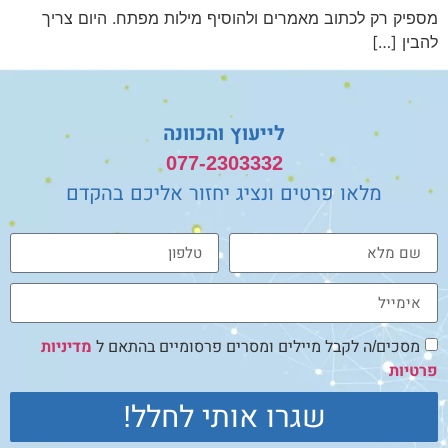
הוסף קו תחתון לקישורים
format_underlined
מספיק רק לכתוב מאמרים ולהוסיף מילות מפתח. היום צריך
סמן קישורים
להבין […]
font_download
לאפס
cached
את
כל
לייעוץ והכוונה
האפשרויות
077-2303332
מלאו פרטים ונציג יחזור אליכם בהקדם
מסכים/ה לקבל מיילים ומסרים פרסומיים בהתאם ל
מדיניות
פרטיות
שגרו אותי לחלל!